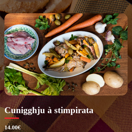
Vai
al
contenuto
Cunigghju à stimpirata
14.00€