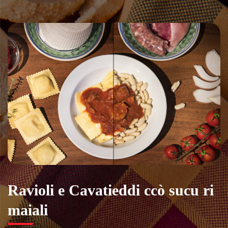
Vai
al
contenuto
Ravioli e Cavatieddi ccò sucu ri
maiali