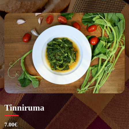
Vai
al
contenuto
Tinniruma
7.00€