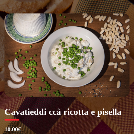
Vai
al
contenuto
Cavatieddi ccà ricotta e pisella
10.00€